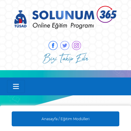
Bizi Takip Edin
Anasayfa /
Eğitim Modülleri