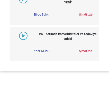
YENİ*
Bilge Salık
Şimdi İzle
2G - Astımda komorbiditeler ve tedaviye
etkisi
Pınar Mutlu
Şimdi İzle