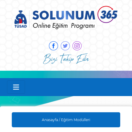
Bizi Takip Edin
Anasayfa /
Eğitim Modülleri