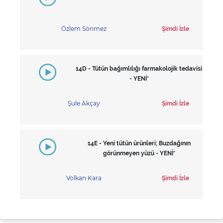
Özlem Sönmez
Şimdi İzle
14D - Tütün bağımlılığı farmakolojik tedavisi
- YENİ*
Şule Akçay
Şimdi İzle
14E - Yeni tütün ürünleri; Buzdağının
görünmeyen yüzü - YENİ*
Volkan Kara
Şimdi İzle