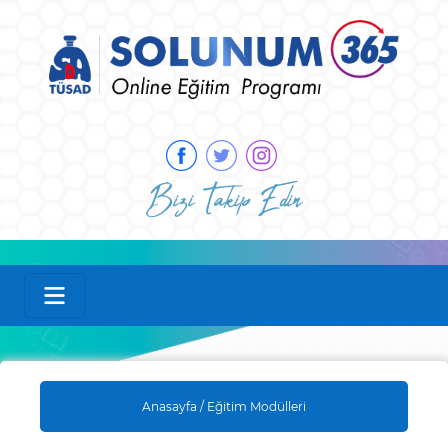
Bizi Takip Edin
Anasayfa /
Eğitim Modülleri