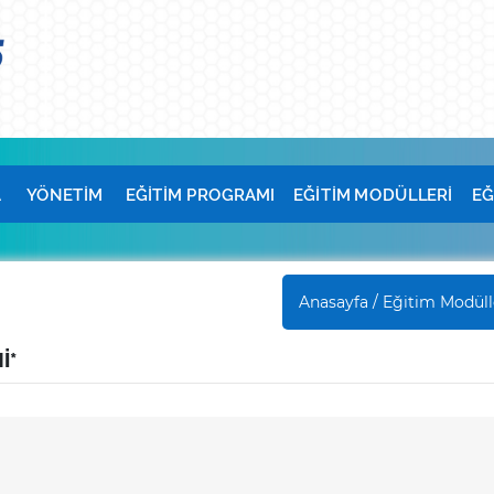
A
YÖNETİM
EĞİTİM PROGRAMI
EĞİTİM MODÜLLERİ
EĞ
Anasayfa /
Eğitim Modüll
İ*