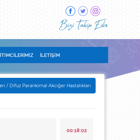
Bizi Takip Edin
İTİMCİLERİMİZ
İLETİŞİM
eri
/ Difüz Parankimal Akciğer Hastalıkları
00:18:02