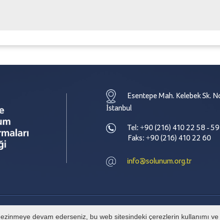
Esentepe Mah. Kelebek Sk. No
İstanbul
Tel: +90 (216) 410 22 58 - 59
Faks: +90 (216) 410 22 60
info@solunum.org.tr
e gezinmeye devam ederseniz, bu web sitesindeki çerezlerin kullanımı ve g
© Tüm hakları Türkiye Solunum Derneği' ne aittir. İzinsiz alıntı yapılamaz.