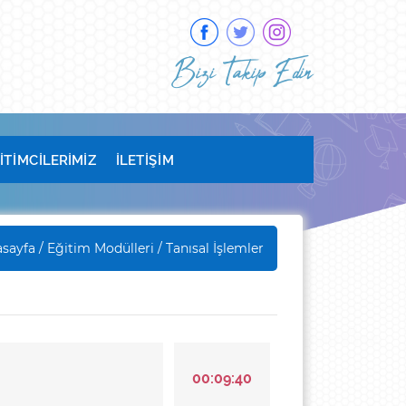
Bizi Takip Edin
İTİMCİLERİMİZ
İLETİŞİM
sayfa /
Eğitim Modülleri
/ Tanısal İşlemler
00:09:40