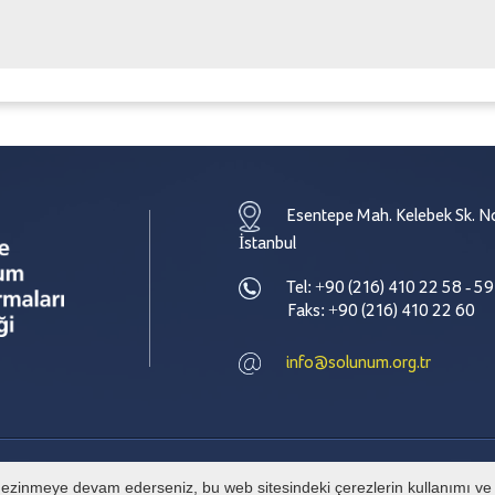
Esentepe Mah. Kelebek Sk. No
İstanbul
Tel: +90 (216) 410 22 58 - 59
Faks: +90 (216) 410 22 60
info@solunum.org.tr
e gezinmeye devam ederseniz, bu web sitesindeki çerezlerin kullanımı ve g
© Tüm hakları Türkiye Solunum Derneği' ne aittir. İzinsiz alıntı yapılamaz.