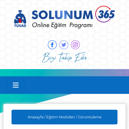
Bizi Takip Edin
Anasayfa /
Eğitim Modülleri
/ Görüntüleme