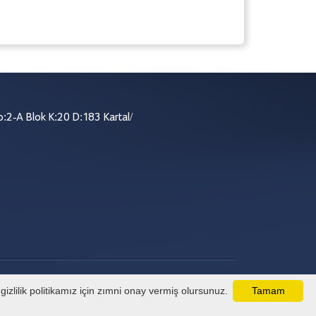
:2-A Blok K:20 D:183 Kartal/
izlilik politikamız için zımni onay vermiş olursunuz.
Tamam