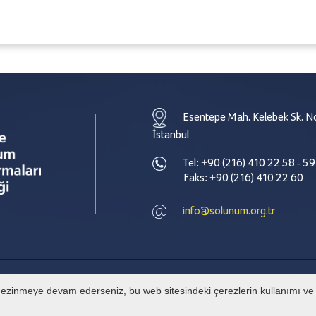
Esentepe Mah. Kelebek Sk. No
İstanbul
Tel: +90 (216) 410 22 58 - 59
Faks: +90 (216) 410 22 60
info@solunum.org.tr
e gezinmeye devam ederseniz, bu web sitesindeki çerezlerin kullanımı ve g
© Tüm hakları Türkiye Solunum Derneği' ne aittir. İzinsiz alıntı yapılamaz.