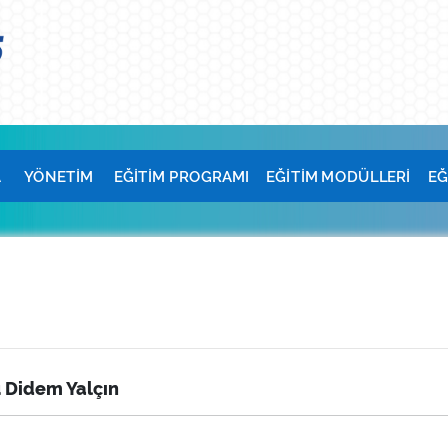
A
YÖNETİM
EĞİTİM PROGRAMI
EĞİTİM MODÜLLERİ
EĞ
u Didem Yalçın