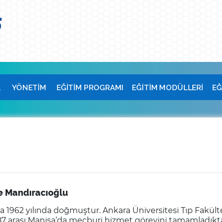
A
YÖNETİM
EĞİTİM PROGRAMI
EĞİTİM MODÜLLERİ
EĞ
ye Mandıracıoğlu
a 1962 yılında doğmuştur. Ankara Üniversitesi Tıp Fakül
87 arası Manisa’da mecburi hizmet görevini tamamladıkta