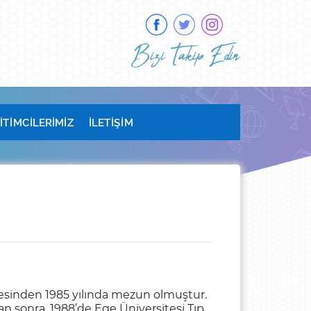
Bizi Takip Edin
İTİMCİLERİMİZ
İLETİŞİM
tesinden 1985 yılında mezun olmuştur.
n sonra, 1988’de Ege Üniversitesi Tıp