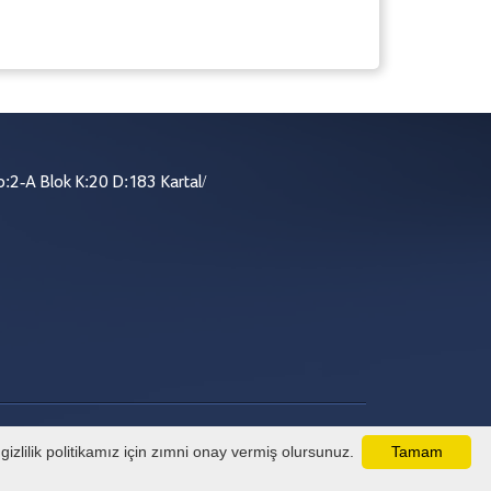
:2-A Blok K:20 D:183 Kartal/
izlilik politikamız için zımni onay vermiş olursunuz.
Tamam