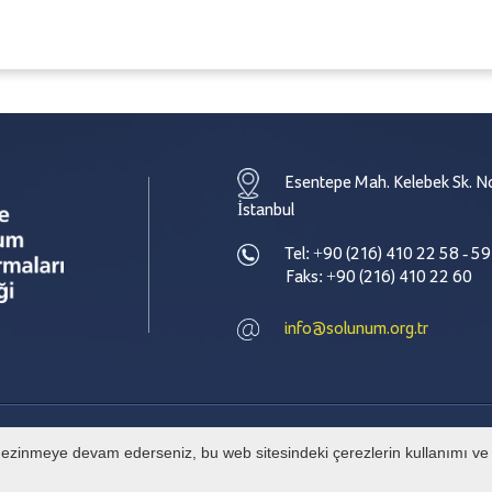
Esentepe Mah. Kelebek Sk. No
İstanbul
Tel: +90 (216) 410 22 58 - 59
Faks: +90 (216) 410 22 60
info@solunum.org.tr
e gezinmeye devam ederseniz, bu web sitesindeki çerezlerin kullanımı ve g
© Tüm hakları Türkiye Solunum Derneği' ne aittir. İzinsiz alıntı yapılamaz.