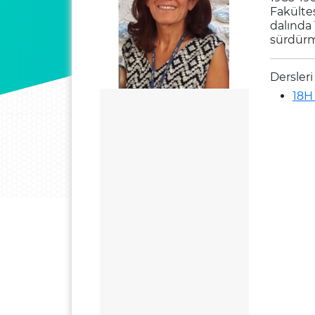
Fakültes
dalında 
sürdürm
Dersleri
18H 