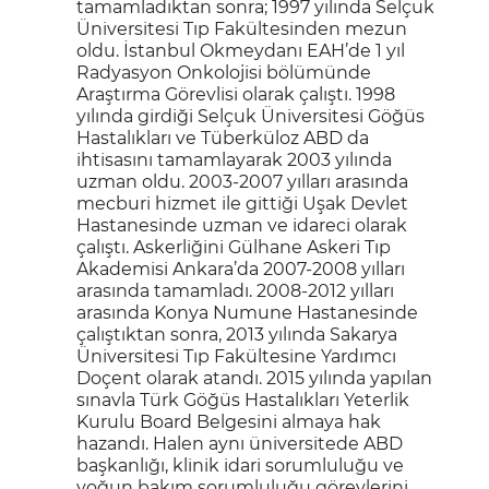
tamamladıktan sonra; 1997 yılında Selçuk
Üniversitesi Tıp Fakültesinden mezun
oldu. İstanbul Okmeydanı EAH’de 1 yıl
Radyasyon Onkolojisi bölümünde
Araştırma Görevlisi olarak çalıştı. 1998
yılında girdiği Selçuk Üniversitesi Göğüs
Hastalıkları ve Tüberküloz ABD da
ihtisasını tamamlayarak 2003 yılında
uzman oldu. 2003-2007 yılları arasında
mecburi hizmet ile gittiği Uşak Devlet
Hastanesinde uzman ve idareci olarak
çalıştı. Askerliğini Gülhane Askeri Tıp
Akademisi Ankara’da 2007-2008 yılları
arasında tamamladı. 2008-2012 yılları
arasında Konya Numune Hastanesinde
çalıştıktan sonra, 2013 yılında Sakarya
Üniversitesi Tıp Fakültesine Yardımcı
Doçent olarak atandı. 2015 yılında yapılan
sınavla Türk Göğüs Hastalıkları Yeterlik
Kurulu Board Belgesini almaya hak
hazandı. Halen aynı üniversitede ABD
başkanlığı, klinik idari sorumluluğu ve
yoğun bakım sorumluluğu görevlerini