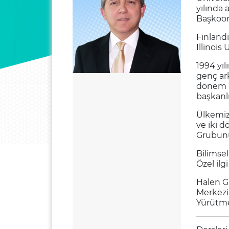
yılında 
Başkoor
Finland
Illinois
1994 yı
genç ark
dönem T
başkanl
Ülkemiz
ve iki 
Grubunu
Bilimsel
Özel ilg
Halen Ga
Merkezi
Yürütme