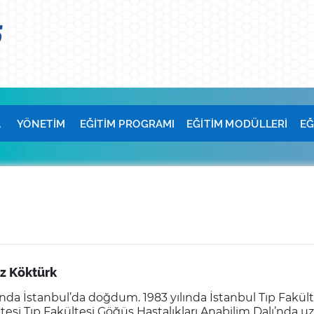
A
YÖNETİM
EĞİTİM PROGRAMI
EĞİTİM MODÜLLERİ
EĞ
z Köktürk
ında İstanbul’da doğdum. 1983 yılında İstanbul Tıp Fakültes
itesi Tıp Fakültesi Göğüs Hastalıkları Anabilim Dalı’nda