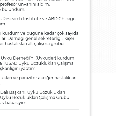
 profesör ünvanını aldım.
de bulundum.
is Research Institute ve ABD Chicago
dım.
ını kurdum ve bugüne kadar çok sayıda
ı Derneği genel sekreterliği, ikişer
 hastalıkları alt çalışma grubu
a Uyku Derneği’ni (Uykuder) kurdum
nda TÜSAD Uyku Bozuklukları Çalışma
kanlığını yaptım.
kları ve paraziter akciğer hastalıkları.
.
 Dalı Başkanı, Uyku Bozuklukları
 Uyku Bozuklukları Çalışma Grubu
uk babasıyım.