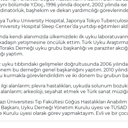
aynı bölümde Y.Doç., 1996 yılında doçent, 2002 yılında ise
dinatörlük, başhekim ve dekan yardımcılığı görevlerin
iya Turku University Hospital, Japonya Tokyo Tuberculos
 University Hospital Sleep Center’da yurtdışı eğitimleri al
lında kendi alanımızda ülkemizdeki ilk uyku laboratuvar
adaşın yetişmesine öncülük ettim. Türk Uyku Araştırmalar
oraks Derneği uyku grubu başkanlığı ve paraziter akciğer
ığı yaptım.
 uyku tıbbındaki gelişmeler doğrultusunda 2006 yılınd
dönem bu derneğin genel başkanlığını yaptım. 2010 yılı
 kurmakla görevlendirildim ve iki dönem bu grubun baş
 ilgi alanlarım; plevra hastalıkları, uykuda solunum bozuklu
i alanlarım; arkeoloji, seyahat etmek ve Türk sanat müziği
zi Üniversitesi Tıp Fakültesi Göğüs Hastalıkları Anabilim
 Başkanı, Uyku Derneği Yönetim Kurulu üyesi ve TÜSAD
 Kurulu üyesi olarak görev yapmaktayım. Evli ve bir çoc