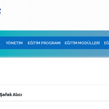
A
YÖNETİM
EĞİTİM PROGRAMI
EĞİTİM MODÜLLERİ
EĞ
 Şafak Alıcı