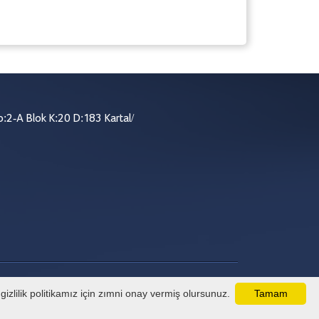
:2-A Blok K:20 D:183 Kartal/
izlilik politikamız için zımni onay vermiş olursunuz.
Tamam