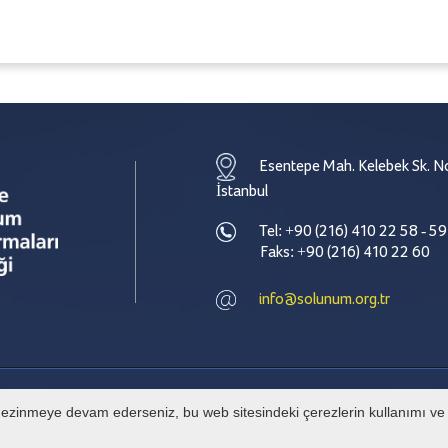
Esentepe Mah. Kelebek Sk. No
İstanbul
Tel: +90 (216) 410 22 58 - 59
Faks: +90 (216) 410 22 60
info@solunum.org.tr
e gezinmeye devam ederseniz, bu web sitesindeki çerezlerin kullanımı ve g
© Tüm hakları Türkiye Solunum Derneği' ne aittir. İzinsiz alıntı yapılamaz.