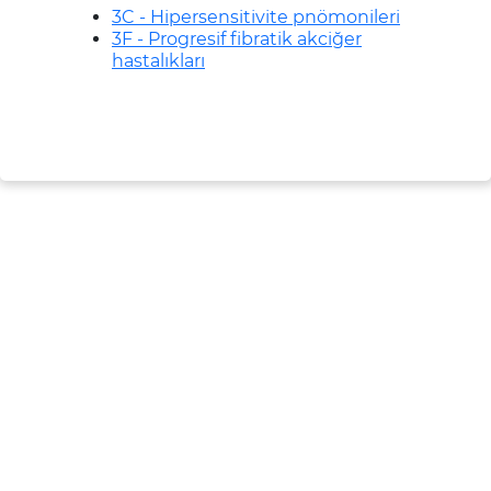
3C - Hipersensitivite pnömonileri
3F - Progresif fibratik akciğer
hastalıkları