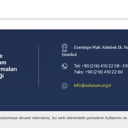
Esentepe Mah. Kelebek Sk. No
İstanbul
Tel: +90 (216) 410 22 58 - 59
Faks: +90 (216) 410 22 60
info@solunum.org.tr
e gezinmeye devam ederseniz, bu web sitesindeki çerezlerin kullanımı ve g
© Tüm hakları Türkiye Solunum Derneği' ne aittir. İzinsiz alıntı yapılamaz.