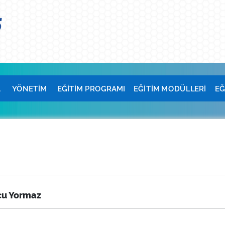
A
YÖNETİM
EĞİTİM PROGRAMI
EĞİTİM MODÜLLERİ
EĞ
cu Yormaz