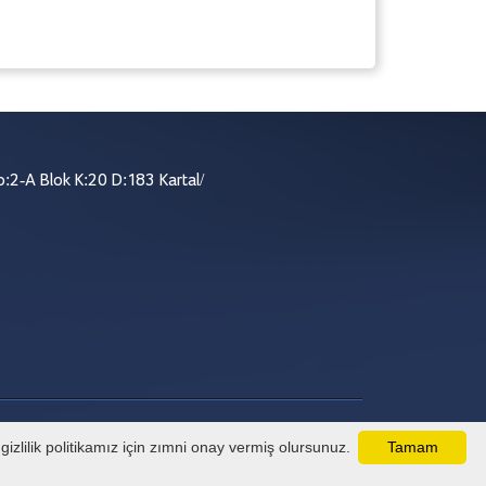
:2-A Blok K:20 D:183 Kartal/
izlilik politikamız için zımni onay vermiş olursunuz.
Tamam